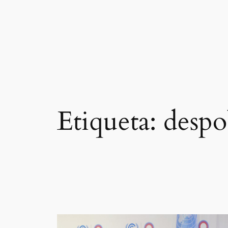
Saltar
al
contenido
Etiqueta:
despo