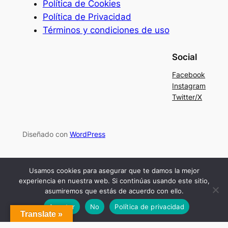
Política de Cookies
Política de Privacidad
Términos y condiciones de uso
Social
Facebook
Instagram
Twitter/X
Diseñado con
WordPress
Usamos cookies para asegurar que te damos la mejor
experiencia en nuestra web. Si continúas usando este sitio,
asumiremos que estás de acuerdo con ello.
Aceptar
No
Política de privacidad
Translate »