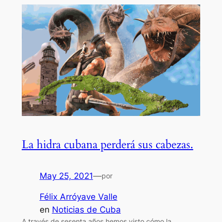
La hidra cubana perderá sus cabezas.
May 25, 2021
—
por
Félix Arróyave Valle
en
Noticias de Cuba
A través de sesenta años hemos visto cómo la