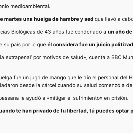
imonio medioambiental.
te
martes una huelga de hambre y sed
que llevó a cab
ncias Biológicas de 43 años fue condenado a
un año de
e su país por lo que
él considera
fue
un juicio politiza
ia extrapenal’ por motivos de salud», cuenta a BBC Mu
elga fue un jugo de mango que le dio el personal del Ho
asladaron desde la cárcel cuando su salud comenzó a deb
passana le ayudó a «mitigar el sufrimiento» en prisión.
uando te han privado de tu libertad
,
tú puede
s
optar p