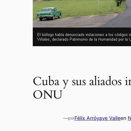
Cuba y sus aliados i
ONU
—
Félix Arróyave Valle
en
N
por