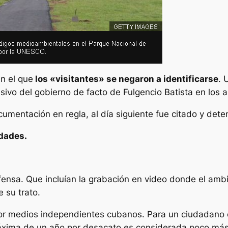
n el que
los «visitantes» se negaron a identificarse
. 
esivo del gobierno de facto de Fulgencio Batista en los 
mentación en regla, al día siguiente fue citado y deteni
idades.
fensa. Que incluían la grabación en video donde el ambi
e su trato.
 medios independientes cubanos. Para un ciudadano co
xima de un año por desacato es considerada poco más 