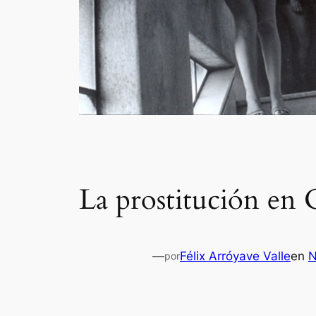
La prostitución en 
—
Félix Arróyave Valle
en
N
por