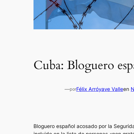
Cuba: Bloguero espa
—
Félix Arróyave Valle
en
N
por
Bloguero español acosado por la Segurida
incluido en la lista de personas «non gra