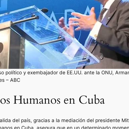
so político y exembajador de EE.UU. ante la ONU, Arm
res – ABC
hos Humanos en Cuba
salida del país, gracias a la mediación del presidente M
anos en Cuba, asegura que en un determinado momento