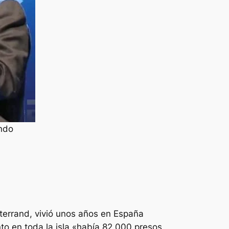
ando
itterrand, vivió unos años en España
 en toda la isla «había 82.000 presos