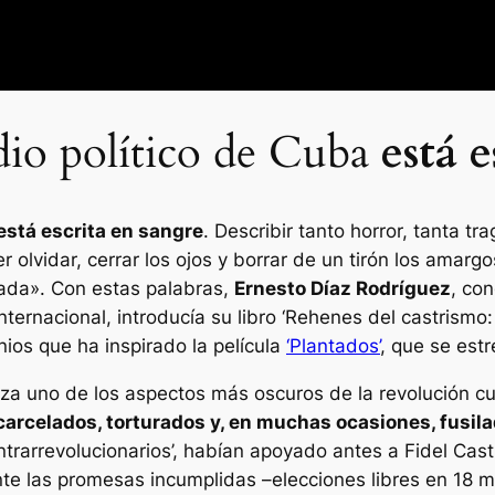
idio político de Cuba
está e
está escrita en sangre
. Describir tanto horror, tanta 
 olvidar, cerrar los ojos y borrar de un tirón los amarg
izada». Con estas palabras,
Ernesto Díaz Rodríguez
, co
nternacional, introducía su libro ‘Rehenes del castrismo:
ios que ha inspirado la película
‘Plantados’
, que se est
iliza uno de los aspectos más oscuros de la revolución c
carcelados, torturados y, en muchas ocasiones, fusila
rarrevolucionarios’, habían apoyado antes a Fidel Cast
e las promesas incumplidas –elecciones libres en 18 me