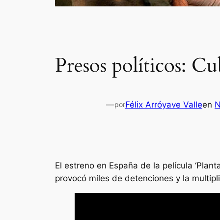
Presos políticos: Cub
—
Félix Arróyave Valle
en
N
por
El estreno en España de la película ‘Planta
provocó miles de detenciones y la multip