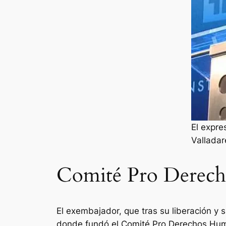
El expre
Vallada
Comité Pro Derec
El exembajador, que tras su liberación y 
donde fundó el Comité Pro Derechos Hum