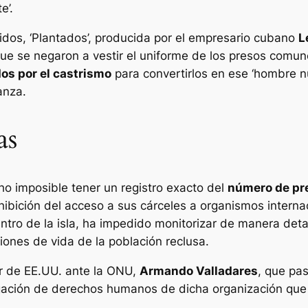
e’.
idos, ‘Plantados’, producida por el empresario cubano
L
s que se negaron a vestir el uniforme de los presos comu
os por el castrismo
para convertirlos en ese ‘hombre n
anza.
as
o imposible tener un registro exacto del
número de pre
hibición del acceso a sus cárceles a organismos interna
ro de la isla, ha impedido monitorizar de manera detall
iones de vida de la población reclusa.
or de EE.UU. ante la ONU,
Armando Valladares
, que pas
gación de derechos humanos de dicha organización que 