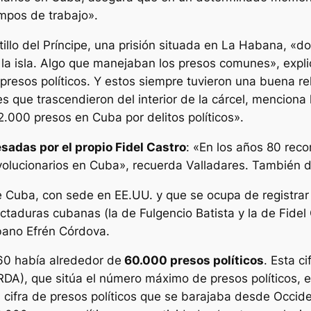
ampos de trabajo».
tillo del Príncipe, una prisión situada en La Habana, «d
la isla. Algo que manejaban los presos comunes», explic
presos políticos. Y estos siempre tuvieron una buena re
es que trascendieron del interior de la cárcel, menciona
2.000 presos en Cuba por delitos políticos».
sadas por el propio Fidel Castro
: «En los años 80 reco
lucionarios en Cuba», recuerda Valladares. También de
Cuba, con sede en EE.UU. y que se ocupa de registrar l
ctaduras cubanas (la de Fulgencio Batista y la de Fidel
bano Efrén Córdova.
 60 había alrededor de
60.000 presos políticos
. Esta c
 la RDA), que sitúa el número máximo de presos políticos
a cifra de presos políticos que se barajaba desde Occid